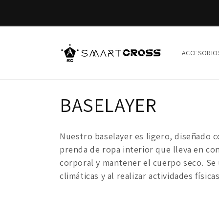
Ir
Compra sin preocupaciones, paga en hasta 6 cuotas con AD
directamente
!
al contenido
ACCESORIO
C
BASELAYER
o
Nuestro baselayer es ligero, diseñado c
l
prenda de ropa interior que lleva en con
corporal y mantener el cuerpo seco.
Se 
e
climáticas y al realizar actividades físicas
c