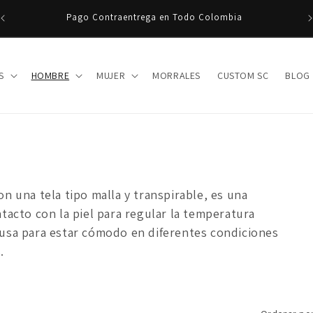
DI!
Pago Contraentrega en Todo Colombia
S
HOMBRE
MUJER
MORRALES
CUSTOM SC
BLOG
on una tela tipo malla y transpirable,
es una
tacto con la piel para regular la temperatura
usa para estar cómodo en diferentes condiciones
.