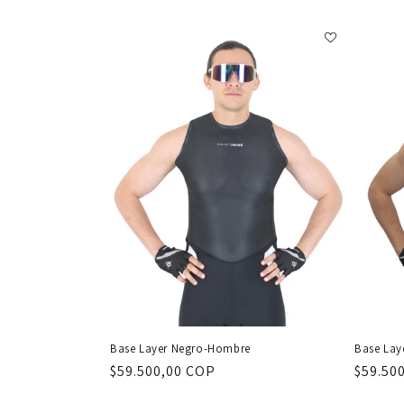
c
i
ó
n
:
Base Layer Negro-Hombre
Base Lay
Precio
$59.500,00 COP
Precio
$59.50
habitual
habitu