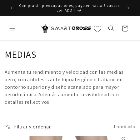
Ir
Compra sin preocupaciones, paga en hasta 6 cuotas
directamente
000!
P
con ADDI!
al contenido
Carrito
C
MEDIAS
o
Aumenta tu rendimiento y velocidad con las medias
l
aero, con antideslizante hipoalergénico Italiano en
contorno superior y diseño acanalado para mayor
e
aerodinámica. Además aumenta tu visibilidad con
c
detalles reflectivos.
c
i
Filtrar y ordenar
1 producto
ó