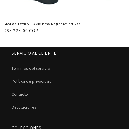
Medias Hawk AERO ciclismo Negras reflectivas
Precio
$65.224,00 COP
habitual
SERVICIO AL CLIENTE
Términos del servicio
Política de privacidad
Contacto
Devoluciones
COLECCIONES