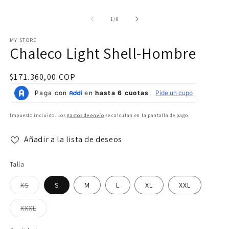
modal
m
de
1
/
8
MY STORE
Chaleco Light Shell-Hombre
Precio
$171.360,00 COP
habitual
Impuesto incluido. Los
gastos de envío
se calculan en la pantalla de pago.
Añadir a la lista de deseos
Talla
Variante
XS
S
M
L
XL
XXL
agotada
o
no
Variante
XXXL
disponible
agotada
o