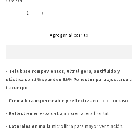
no
Cantidad
disponible
Reducir
Aumentar
cantidad
cantidad
para
para
Chaleco
Chaleco
Agregar al carrito
Light
Light
Shell-
Shell-
Hombre
Hombre
- Tela base rompevientos, ultraligera, antifluido y
elástica con 5% spandex 95% Poliester para ajustarse a
tu cuerpo.
- Cremallera impermeable y reflectiva
en color tornasol
- Reflectivo
en espalda baja y cremallera frontal.
- Laterales en malla
microfibra para mayor ventilación.