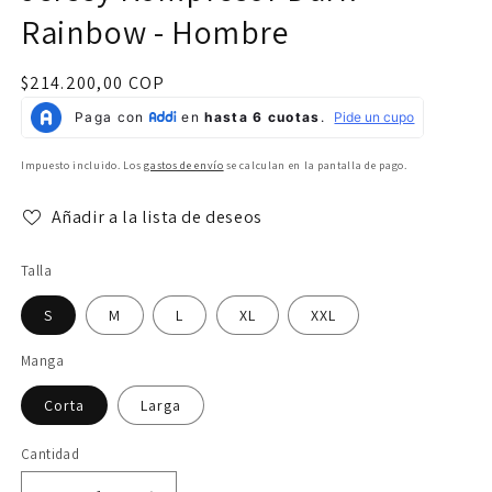
Rainbow - Hombre
Precio
$214.200,00 COP
habitual
Impuesto incluido. Los
gastos de envío
se calculan en la pantalla de pago.
Añadir a la lista de deseos
Talla
S
M
L
XL
XXL
Manga
Corta
Larga
Cantidad