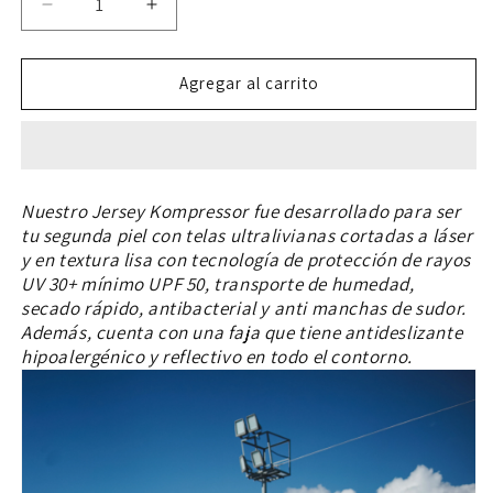
Reducir
Aumentar
cantidad
cantidad
para
para
Jersey
Jersey
Agregar al carrito
Kompresor
Kompresor
Dark
Dark
Rainbow
Rainbow
-
-
Hombre
Hombre
Nuestro Jersey Kompressor fue desarrollado para ser
tu segunda piel con telas ultralivianas cortadas a láser
y en textura lisa con tecnología de protección de rayos
UV 30+ mínimo UPF 50, transporte de humedad,
secado rápido, antibacterial y anti manchas de sudor.
Además, cuenta con una faja que tiene antideslizante
hipoalergénico y reflectivo en todo el contorno.